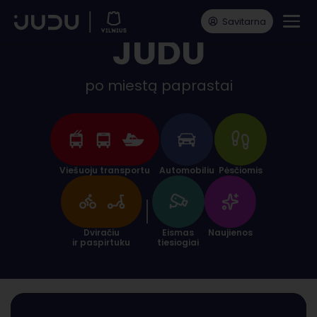
Savitarna
JUDU
po miestą paprastai
Viešuoju transportu
Automobiliu
Pėsčiomis
Dviračiu
Eismas
Naujienos
ir paspirtuku
tiesiogiai