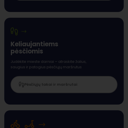
Keliaujantiems
pėsčiomis
Judėkite mieste darniai – atraskite žalius,
saugius ir patogius pėsčiųjų maršrutus
Pėsčiųjų takai ir maršrutai