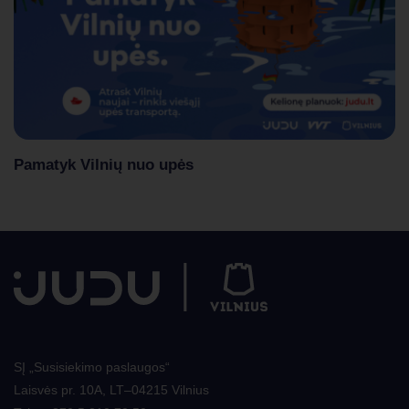
Pamatyk Vilnių nuo upės
SĮ „Susisiekimo paslaugos“
Laisvės pr. 10A, LT–04215 Vilnius