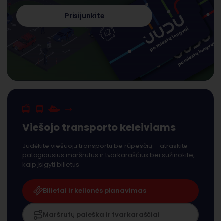
Prisijunkite
Viešojo transporto keleiviams
Judėkite viešuoju transportu be rūpesčių – atraskite
patogiausius maršrutus ir tvarkaraščius bei sužinokite,
kaip įsigyti bilietus
Bilietai ir kelionės planavimas
Maršrutų paieška ir tvarkaraščiai