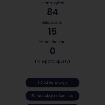
Eismo įvykiai
84
Kelio darbai
15
Eismo ribojimai
0
Transporto spūstys
Žiūrėti žemėlapyje
Eismo stebėjimo kameros