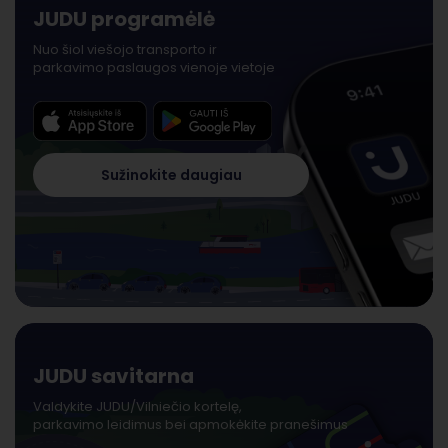
JUDU programėlė
Nuo šiol viešojo transporto ir
parkavimo paslaugos vienoje vietoje
Sužinokite daugiau
JUDU savitarna
Valdykite JUDU/Vilniečio kortelę,
parkavimo leidimus bei apmokėkite pranešimus