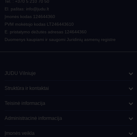
Tel. : +370 5 210 70 50
El. paštas:
info@judu.lt
Įmonės kodas 124644360
PVM mokėtojo kodas LT246443610
E. pristatymo dėžutės adresas 124644360
Duomenys kaupiami ir saugomi Juridinių asmenų registre
JUDU Vilniuje
Struktūra ir kontaktai
Teisinė informacija
Administracinė informacija
Įmonės veikla