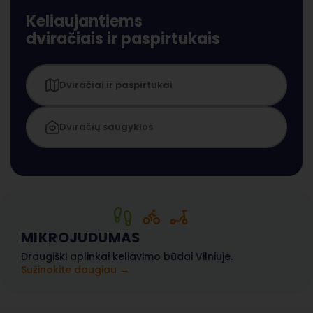
Keliaujantiems
dviračiais ir paspirtukais
Dviračiai ir paspirtukai
Dviračių saugyklos
MIKROJUDUMAS
Draugiški aplinkai keliavimo būdai Vilniuje.
Sužinokite daugiau →